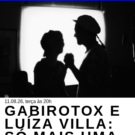
11.08.26, terça às 20h
GABIROTOX E
LUÍZA VILLA: