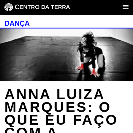
DANÇA
ANNA LUIZA
MARQUES: O
QUE EU FAÇO
COM A