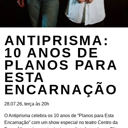
ANTIPRISMA:
10 ANOS DE
PLANOS PARA
ESTA
ENCARNAÇÃO
28.07.26, terça às 20h
O Antiprisma celebra os 10 anos de “Planos para Esta
Encarnação” com um show especial no teatro Centro da