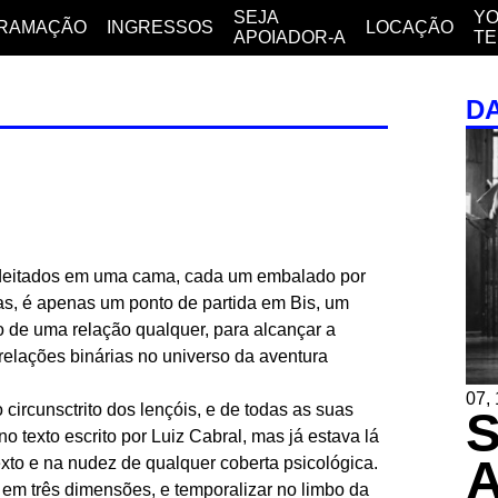
SEJA
YO
RAMAÇÃO
INGRESSOS
LOCAÇÃO
APOIADOR-A
T
D
deitados em uma cama, cada um embalado por
as, é apenas um ponto de partida em Bis, um
 de uma relação qualquer, para alcançar a
relações binárias no universo da aventura
07, 
 circunsctrito dos lençóis, e de todas as suas
no texto escrito por Luiz Cabral, mas já estava lá
xto e na nudez de qualquer coberta psicológica.
 em três dimensões, e temporalizar no limbo da