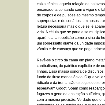
caixa cênica, aquela relação de palavras
encenadora, contando com o vigor e o ta
de corpos e de pulsões ao mesmo tempo
superpostas e de cenários luminosos tr
leitura necessária mas o que se lê apar
vida. A célula que se parte e se multip
aparência, a repetição como a sina do h
um sobressalto diante da unidade impossí
vômito e de cansaço que se pega brinca
Revê-se o circo da cama em plano metafí
canibalismo, do patético explícito e de 
linhas. Essa massa sonora de discursos 
fundo de fluxo menos óbvio. O que vai 
ridículo e da ironia, são esboços de ser
esperavam Godot. Soam como reaparições
fugazes o gene da abstração sulfúrica, q
com a mesma precisão. Verdade que o r