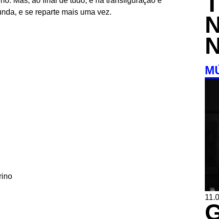
no. Mas, ao final de tudo, é na transfiguração e
unda, e se reparte mais uma vez.
M
rino
11.0