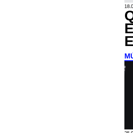
18.0
M