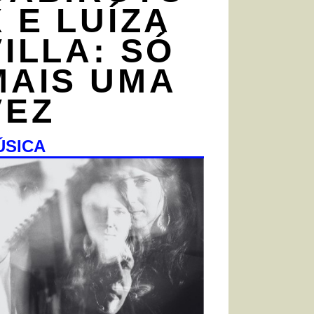
X E LUÍZA
VILLA: SÓ
MAIS UMA
VEZ
ÚSICA