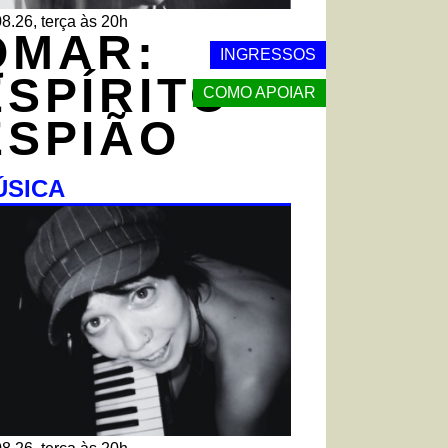
8.26, terça às 20h
QMAR:
INGRESSOS
ESPÍRITO
COMO APOIAR
ESPIÃO
ÚSICA