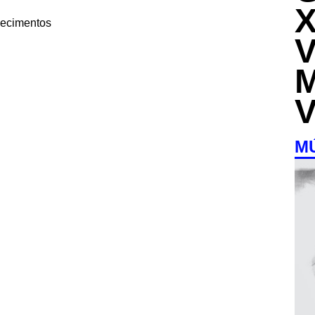
decimentos
M