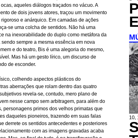
 ocas, aqueles diálogos traçados no vácuo. A
lento de dois jovens atores, traçou um movimento
 rigoroso e anárquico. Em camadas de ações
ança-se uma colcha de sentidos. Não há uma
ece na inexorabilidade do duplo como metáfora da
M
lica sendo sempre a mesma essência em nova
omem e do teatro, Bis é uma alegoria do mesmo,
vel. Mas há um gesto lírico, um discurso de
ndo de esconder.
sico, colhendo aspectos plásticos do
outras aberrações que rolam dentro das quatro
subjetivos revela-se, contudo, mero plano de
e vem nesse campo sem arbitragem, para além do
es, personagens primos dos velhos primatas que
 daqueles pioneiros, trazendo em suas falas
10,
ue derrete os sentidos antecedentes e posteriores
elacionamento com as imagens gravadas acaba