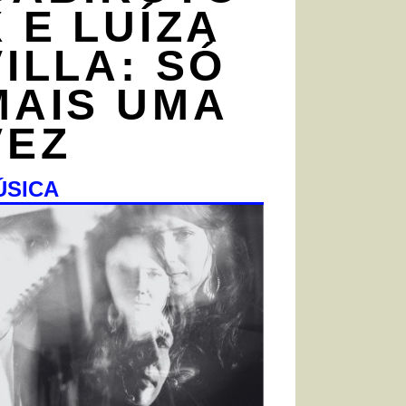
X E LUÍZA
VILLA: SÓ
MAIS UMA
VEZ
ÚSICA