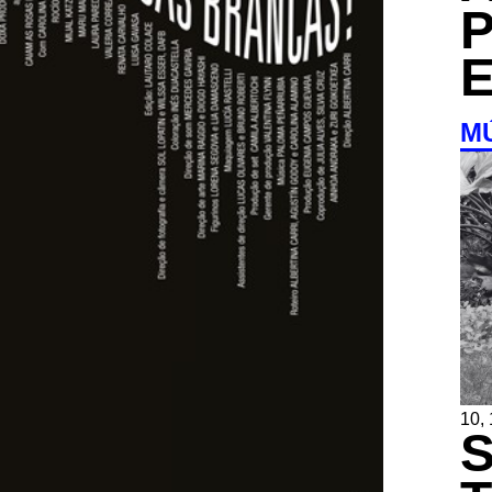
M
10,