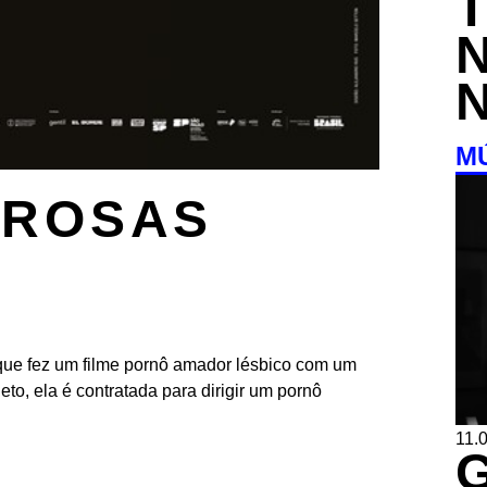
M
 ROSAS
!
que fez um filme pornô amador lésbico com um
to, ela é contratada para dirigir um pornô
11.0