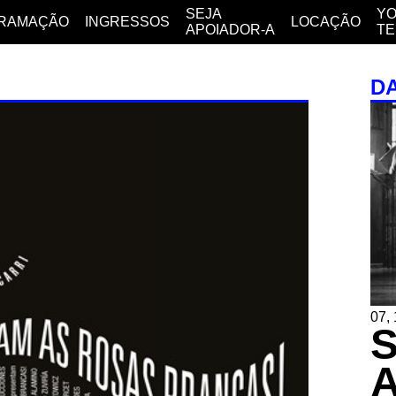
SEJA
YO
RAMAÇÃO
INGRESSOS
LOCAÇÃO
APOIADOR-A
T
D
07, 