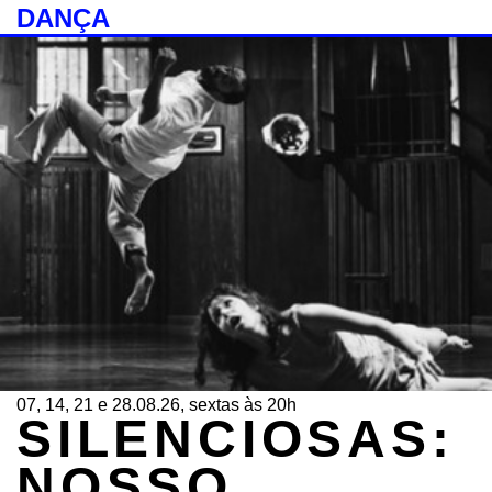
DANÇA
07, 14, 21 e 28.08.26, sextas às 20h
SILENCIOSAS:
NOSSO