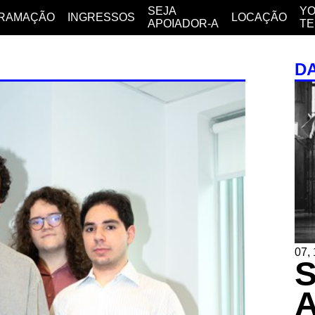
SEJA
YO
RAMAÇÃO
INGRESSOS
LOCAÇÃO
APOIADOR-A
T
D
07, 