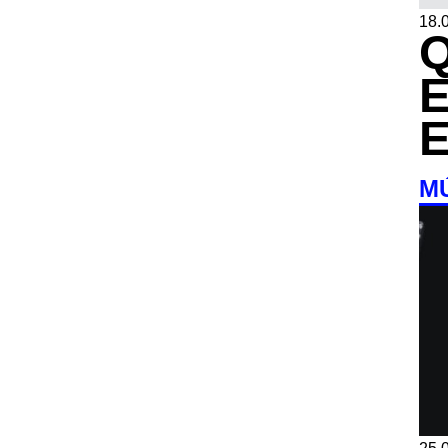
18.0
M