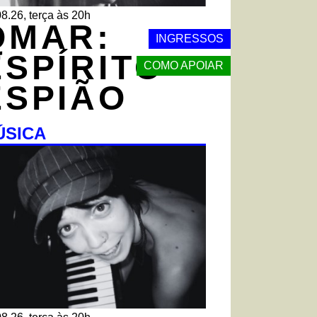
8.26, terça às 20h
QMAR:
INGRESSOS
ESPÍRITO
COMO APOIAR
ESPIÃO
ÚSICA