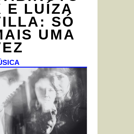
X E LUÍZA
VILLA: SÓ
MAIS UMA
VEZ
ÚSICA