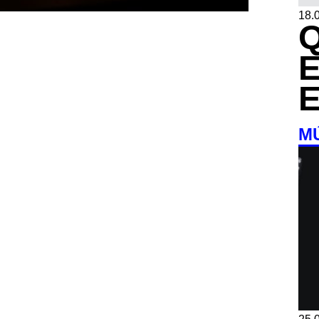
18.0
M