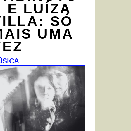
X E LUÍZA
VILLA: SÓ
MAIS UMA
VEZ
ÚSICA