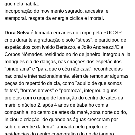
que nela habita.
incorporação do movimento sagrado, ancestral e
atemporal. resgate da energia cíclica e imortal.
Dora Selva
é formada em artes do corpo pela PUC SP.
criou durante a graduação o solo "stress", e participou de
espetáculos com Ivaldo Bertazzo, e João Andreazzi/Cia
Corpos Nômades. residindo no rio de janeiro, integrou a lia
rodrigues cia de danças, nas criações dos espetáculos
"pindorama" e "para que o céu não caia", reconhecidas
nacional e internacionalmente. além de remontar algumas
peças do repertório da cia, como "aquilo de que somos
feitos", "formas breves" e "pororoca", integrou alguns
projetos com o grupo de formação do centro de artes da
maré, o núcleo 2. após 4 anos de trabalho com a
companhia, no centro de artes da maré, zona norte do rio,
iniciou a criação "de quando as águas cresceram por
sobre o ventre da terra", apoiada pelo projeto de
residências do centro coreográfico do rio de janeiro.