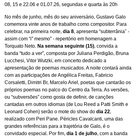
08, 15 e 22.06 e 01.07.26, segundas e quarta às 20h
No mês de junho, mês do seu aniversário, Gustavo Galo
comemora vinte anos de trabalho como compositor. Para
celebrar, na primeira noite,
dia 8
, apresenta “subterrânia" -
assim com “i” mesmo” - repertório em homenagem a
Torquato Neto.
Na semana seguinte (15)
, convida a
banda “tudo a ver”, composta por Juliana Perdigão, Bruna
Lucchesi, Vitor Wutzki, em concerto dedicado a
apresentação de poemas musicados. A noite contará ainda
com as participações de Angélica Freitas, Fabricio
Corsaletti, Dimitri Br, Marcelo Ariel, poetas que cantarão os
próprios poemas no palco do Centro da Terra. As versões,
ou “subversões” como gosta de definir, de canções
cantadas em outros idiomas (de Lou Reed a Patti Smith e
Leonard Cohen) serão o mote do show do
dia 22
,
realizado com Peri Pane. Péricles Cavalcanti, uma das
grandes referências para a trajetória de Galo, é o
convidado especial. Por fim,
dia 1 de julho
, com a banda