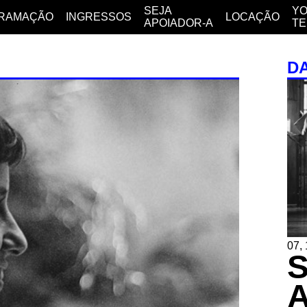
SEJA
YO
RAMAÇÃO
INGRESSOS
LOCAÇÃO
APOIADOR-A
T
D
07, 