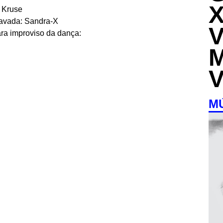
o Kruse
ravada: Sandra-X
ra improviso da dança:
M