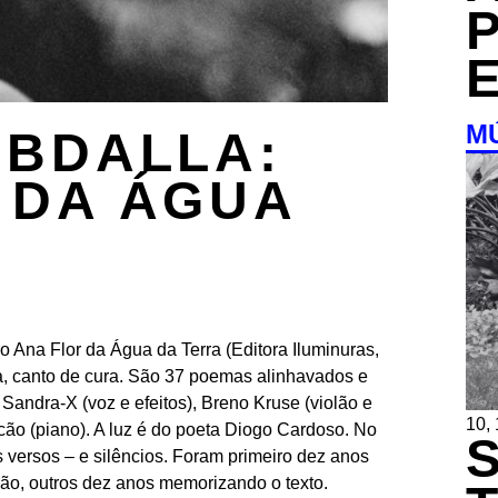
M
ABDALLA:
 DA ÁGUA
o Ana Flor da Água da Terra (Editora Iluminuras,
da, canto de cura. São 37 poemas alinhavados e
 Sandra-X (voz e efeitos), Breno Kruse (violão e
10,
icão (piano). A luz é do poeta Diogo Cardoso. No
s versos – e silêncios. Foram primeiro dez anos
ão, outros dez anos memorizando o texto.