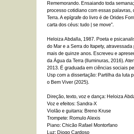
Rememorando. Ensaiando toda semana; po
processo cotidiano com essas palavras, 
Terra. A epígrafe do livro é de Orides F
carta dos céus: tudo | se move”.
Heloiza Abdalla, 1987. Poeta e psicanal
do Mar e a Serra do Itapety, atravessada
mais de quinze anos. Escreveu e aprese
da Água da Terra (Iluminuras, 2016). Ate
2013. É graduada em ciências sociais pe
Usp com a dissertação: Partilha da luta
o Bem Viver (2025).
Direção, texto, voz e dança: Heloiza Abd
Voz e efeitos: Sandra-X
Violão e guitarra: Breno Kruse
Trompete: Romulo Alexis
Piano: Chicão Rafael Montorfano
Luz: Diogo Cardoso