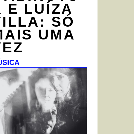
X E LUÍZA
VILLA: SÓ
MAIS UMA
VEZ
ÚSICA