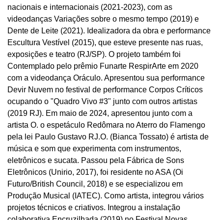
nacionais e internacionais (2021-2023), com as
videodanças Variações sobre o mesmo tempo (2019) e
Dente de Leite (2021). Idealizadora da obra e performance
Escultura Vestível (2015), que esteve presente nas ruas,
exposições e teatro (RJ/SP). O projeto também foi
Contemplado pelo prêmio Funarte RespirArte em 2020
com a videodança Oráculo. Apresentou sua performance
Devir Nuvem no festival de performance Corpos Críticos
ocupando o "Quadro Vivo #3" junto com outros artistas
(2019 RJ). Em maio de 2024, apresentou junto com a
artista O. o espetáculo Redômara no Aterro do Flamengo
pela lei Paulo Gustavo RJ.O. (Bianca Tossato) é artista de
música e som que experimenta com instrumentos,
eletrônicos e sucata. Passou pela Fábrica de Sons
Eletrônicos (Unirio, 2017), foi residente no ASA (Oi
Futuro/British Council, 2018) e se especializou em
Produção Musical (IATEC). Como artista, integrou vários
projetos técnicos e criativos. Integrou a instalação
colaborativa Encruzilhada (2019) no Festival Novas