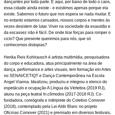
dançantes por toda parte. E aqui, por baixo de todo o caos,
essa cidade ainda existe - e existimos apenas porque ela
existe. Sabemos o futuro que nos espera se nada mudar. E
no entanto estamos cansados, nossos corpos e mentes às
vezes desistem de lutar. Viver na sociedade da exaustão e
da escassez não é fácil. De onde tirar forças para romper o
ciclo? Que presente queremos para nós, que só
conhecemos distopias?
Herika Reis Kohlrausch é artista multimídia, pesquisadora
do corpo e educadora, atua principalmente na área de
dança, performance e artes visuais, tem formação em Artes
no SENAI/CETIQT e Dança Contemporânea na Escola
Angel Vianna. Idealizou, produziu e integrou o elenco do
espetáculo e ocupação A Língua da Vértebra (2019 RJ),
atuou na peça teatral In.cômodos (2017-2018 RJ). Co-
fundadora, coreógrafa e intérprete do Coletivo Comover
(2018), contemplado pela Lei Aldir Blanc no projeto
Oficinas Comover (2021) e premiado em diversos festivais,