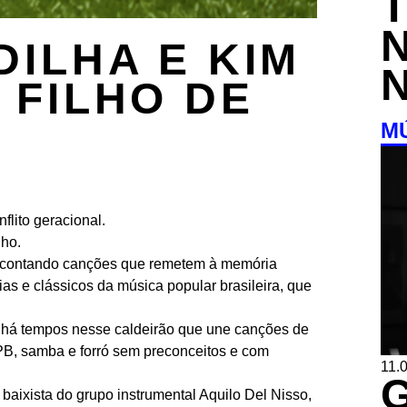
DILHA E KIM
 FILHO DE
M
lito geracional.
lho.
e contando canções que remetem à memória
as e clássicos da música popular brasileira, que
 há tempos nesse caldeirão que une canções de
PB, samba e forró sem preconceitos e com
11.0
 baixista do grupo instrumental Aquilo Del Nisso,