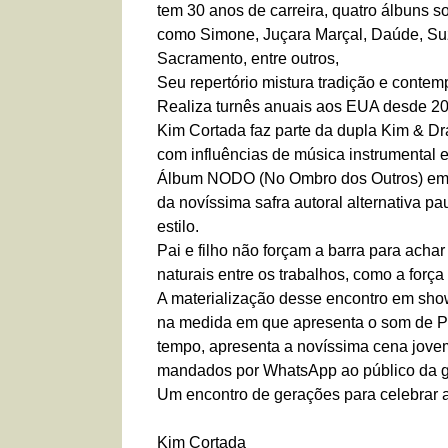
tem 30 anos de carreira, quatro álbuns s
como Simone, Juçara Marçal, Daúde, Su
Sacramento, entre outros,
Seu repertório mistura tradição e conte
Realiza turnês anuais aos EUA desde 2
Kim Cortada faz parte da dupla Kim & D
com influências de música instrumental e
Álbum NODO (No Ombro dos Outros) em t
da novíssima safra autoral alternativa pau
estilo.
Pai e filho não forçam a barra para acha
naturais entre os trabalhos, como a força
A materialização desse encontro em show
na medida em que apresenta o som de P
tempo, apresenta a novíssima cena jovem
mandados por WhatsApp ao público da ge
Um encontro de gerações para celebrar a
Kim Cortada