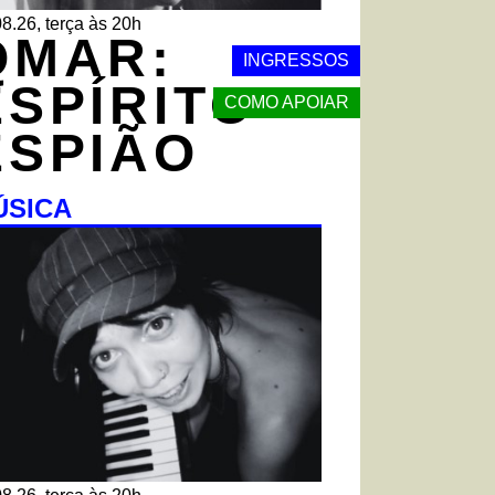
8.26, terça às 20h
QMAR:
INGRESSOS
ESPÍRITO
COMO APOIAR
ESPIÃO
ÚSICA