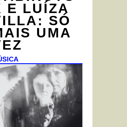
X E LUÍZA
VILLA: SÓ
MAIS UMA
VEZ
ÚSICA