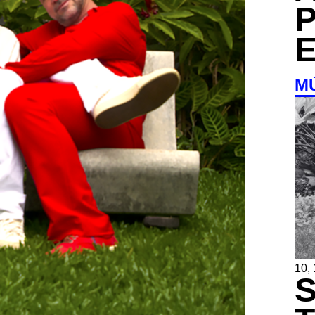
M
10,