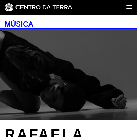
MÚSICA
RAFAELA