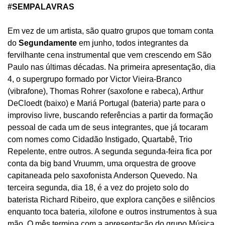
#SEMPALAVRAS
Em vez de um artista, são quatro grupos que tomam conta
do
Segundamente
em junho, todos integrantes da
fervilhante cena instrumental que vem crescendo em São
Paulo nas últimas décadas. Na primeira apresentação, dia
4, o supergrupo formado por Victor Vieira-Branco
(vibrafone), Thomas Rohrer (saxofone e rabeca), Arthur
DeCloedt (baixo) e Mariá Portugal (bateria) parte para o
improviso livre, buscando referências a partir da formação
pessoal de cada um de seus integrantes, que já tocaram
com nomes como Cidadão Instigado, Quartabê, Trio
Repelente, entre outros. A segunda segunda-feira fica por
conta da big band Vruumm, uma orquestra de groove
capitaneada pelo saxofonista Anderson Quevedo. Na
terceira segunda, dia 18, é a vez do projeto solo do
baterista Richard Ribeiro, que explora canções e silêncios
enquanto toca bateria, xilofone e outros instrumentos à sua
mão. O mês termina com a apresentação do grupo Música