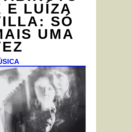
X E LUÍZA
VILLA: SÓ
MAIS UMA
VEZ
ÚSICA