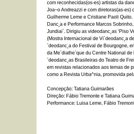
com reconhecidas(os-es) artistas da dan
Joa~o Andreazzi e com diretoras(as-es) 
Guilherme Leme e Cristiane Paoli Quito.
Danc¸a e Performance Marcos Sobrinho, 
Jundiai´. Dirigiu as videodanc¸as ‘Piso
(Mostra Internacional de Vi´deodanc¸a d
´deodanc¸a do Festival de Bourgogne, e
da Me´diathe`que du Centre National de l
´deodanc¸as Brasileiras do Teatro de Fre
em revistas relacionados aos temas de pro
como a Revista Urba^nia, promovida pela
Concepção: Tatiana Guimarães
Direção: Fábio Tremonte e Tatiana Guim
Performance: Luisa Leme, Fábio Tremon