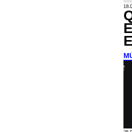
18.0
M