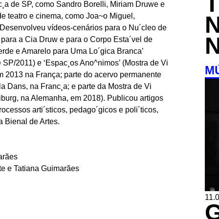
c¸a de SP, como Sandro Borelli, Miriam Druwe e
de teatro e cinema, como Joa~o Miguel,
 Desenvolveu vídeos-cenários para o Nu´cleo de
para a Cia Druw e para o Corpo Esta´vel de
 Verde e Amarelo para Uma Lo´gica Branca’
e SP/2011) e ‘Espac¸os Ano^nimos’ (Mostra de Vi
M
m 2013 na França; parte do acervo permanente
a Dans, na Franc¸a; e parte da Mostra de Vi
iburg, na Alemanha, em 2018). Publicou artigos
cessos arti´sticos, pedago´gicos e poli´ticos,
 Bienal de Artes.
arães
te e Tatiana Guimarães
11.0