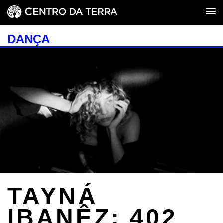
DANÇA
TAYNÁ
IBANÊZ: 402