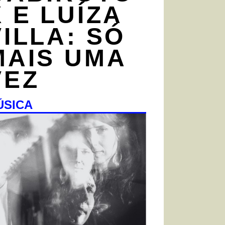
X E LUÍZA
VILLA: SÓ
MAIS UMA
VEZ
ÚSICA