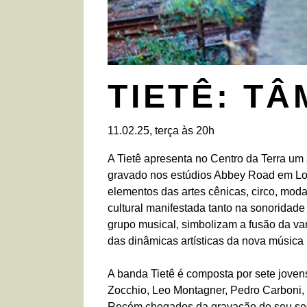
TIETÊ: TÂ
11.02.25, terça às 20h
A Tietê apresenta no Centro da Terra u
gravado nos estúdios Abbey Road em Lo
elementos das artes cênicas, circo, moda
cultural manifestada tanto na sonoridade
grupo musical, simbolizam a fusão da 
das dinâmicas artísticas da nova música b
A banda Tietê é composta por sete jovens
Zocchio, Leo Montagner, Pedro Carboni,
Recém chegados da gravação de seu se