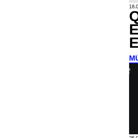
18.0
M