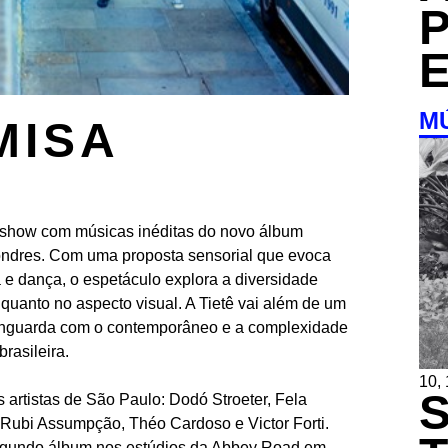
M
MISA
m show com músicas inéditas do novo álbum
ndres. Com uma proposta sensorial que evoca
 e dança, o espetáculo explora a diversidade
 quanto no aspecto visual. A Tietê vai além de um
vanguarda com o contemporâneo e a complexidade
rasileira.
10,
 artistas de São Paulo: Dodó Stroeter, Fela
 Rubi Assumpção, Théo Cardoso e Victor Forti.
gundo álbum nos estúdios da Abbey Road em