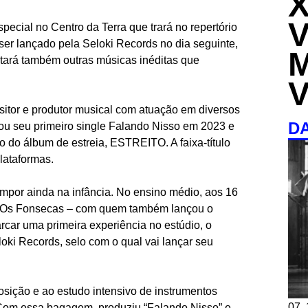
ecial no Centro da Terra que trará no repertório
ser lançado pela Seloki Records no dia seguinte,
tará também outras músicas inéditas que
ositor e produtor musical com atuação em diversos
D
ançou seu primeiro single Falando Nisso em 2023 e
 do álbum de estreia, ESTREITO. A faixa-título
plataformas.
mpor ainda na infância. No ensino médio, aos 16
m Os Fonsecas – com quem também lançou o
rcar uma primeira experiência no estúdio, o
eloki Records, selo com o qual vai lançar seu
sição e ao estudo intensivo de instrumentos
07, 
). Com essa bagagem, produziu “Falando Nisso” e