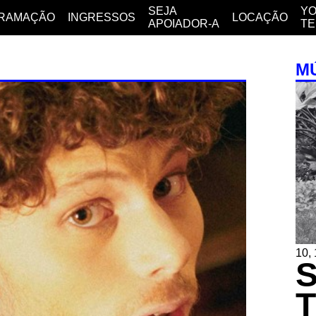
SEJA
YO
RAMAÇÃO
INGRESSOS
LOCAÇÃO
APOIADOR-A
T
M
10,