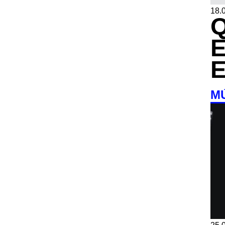
18.0
M