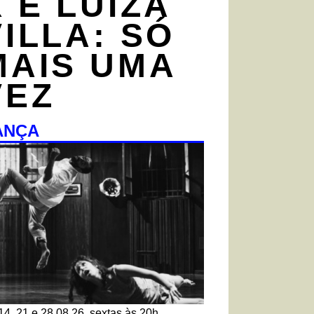
X E LUÍZA
VILLA: SÓ
MAIS UMA
VEZ
ANÇA
14, 21 e 28.08.26, sextas às 20h