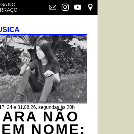
GA NO
ERRAÇO
ÚSICA
 17, 24 e 31.08.26, segundas às 20h
SARA NÃO
TEM NOME: