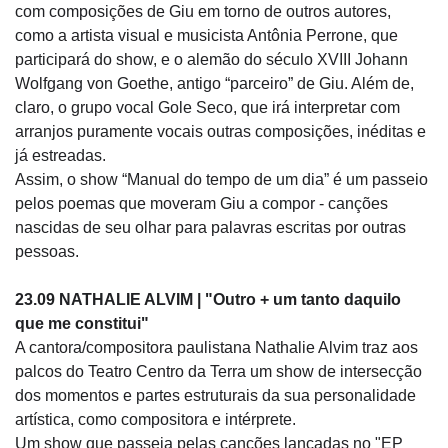
com composições de Giu em torno de outros autores,
como a artista visual e musicista Antônia Perrone, que
participará do show, e o alemão do século XVIII Johann
Wolfgang von Goethe, antigo “parceiro” de Giu. Além de,
claro, o grupo vocal Gole Seco, que irá interpretar com
arranjos puramente vocais outras composições, inéditas e
já estreadas.
Assim, o show “Manual do tempo de um dia” é um passeio
pelos poemas que moveram Giu a compor - canções
nascidas de seu olhar para palavras escritas por outras
pessoas.
23.09 NATHALIE ALVIM | "Outro + um tanto daquilo
que me constitui"
A cantora/compositora paulistana Nathalie Alvim traz aos
palcos do Teatro Centro da Terra um show de intersecção
dos momentos e partes estruturais da sua personalidade
artística, como compositora e intérprete.
Um show que passeia pelas canções lançadas no "EP