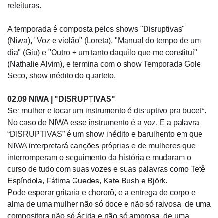
releituras.
A temporada é composta pelos shows "Disruptivas"
(Niwa), "Voz e violão" (Loreta), "Manual do tempo de um
dia" (Giu) e "Outro + um tanto daquilo que me constitui"
(Nathalie Alvim), e termina com o show Temporada Gole
Seco, show inédito do quarteto.
02.09 NIWA | "DISRUPTIVAS"
Ser mulher e tocar um instrumento é disruptivo pra bucet*.
No caso de NIWA esse instrumento é a voz. E a palavra.
“DISRUPTIVAS” é um show inédito e barulhento em que
NIWA interpretará canções próprias e de mulheres que
interromperam o seguimento da história e mudaram o
curso de tudo com suas vozes e suas palavras como Tetê
Espíndola, Fátima Guedes, Kate Bush e Björk.
Pode esperar gritaria e chororô, e a entrega de corpo e
alma de uma mulher não só doce e não só raivosa, de uma
compositora não só ácida e não só amorosa, de uma