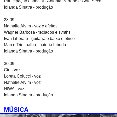
Participação especial - Antônia Perrone e Gole Seco
Iolanda Sinatra - produção
23.09
Nathalie Alvim - voz e efeitos
Wagner Barbosa - teclados e synths
Ivan Liberato - guitarra e baixo elétrico
Marco Trintinalha - bateria híbrida
Iolanda Sinatra - produção
30.09
Giu - voz
Loreta Colucci - voz
Nathalie Alvim - voz
NIWA - voz
Iolanda Sinatra - produção
MÚSICA