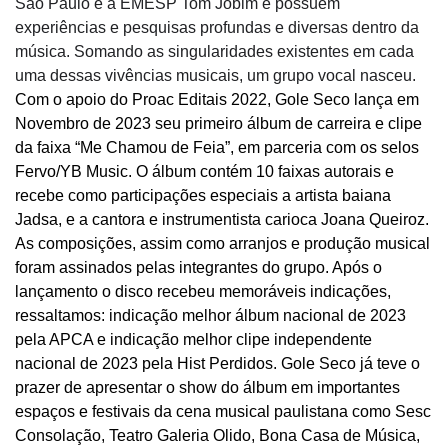
São Paulo e a EMESP Tom Jobim e possuem
experiências e pesquisas profundas e diversas dentro da
música. Somando as singularidades existentes em cada
uma dessas vivências musicais, um grupo vocal nasceu.
Com o apoio do Proac Editais 2022, Gole Seco lança em
Novembro de 2023 seu primeiro álbum de carreira e clipe
da faixa “Me Chamou de Feia”, em parceria com os selos
Fervo/YB Music. O álbum contém 10 faixas autorais e
recebe como participações especiais a artista baiana
Jadsa, e a cantora e instrumentista carioca Joana Queiroz.
As composições, assim como arranjos e produção musical
foram assinados pelas integrantes do grupo. Após o
lançamento o disco recebeu memoráveis indicações,
ressaltamos: indicação melhor álbum nacional de 2023
pela APCA e indicação melhor clipe independente
nacional de 2023 pela Hist Perdidos. Gole Seco já teve o
prazer de apresentar o show do álbum em importantes
espaços e festivais da cena musical paulistana como Sesc
Consolação, Teatro Galeria Olido, Bona Casa de Música,